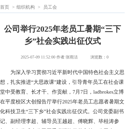
首页
>
组织机构
>
员工会
公司举行2025年老员工暑期“三下
乡”社会实践出征仪式
2025-07-09 11:52:00
作者:张雨洁
浏览数：
0
为深入学习贯彻习近平新时代中国特色社会主义思
想，扎实推进“大思政课”建设，引导青年员工在社会课
堂中受教育、长才干、作贡献，7月7日，ladbrokes立博
在平度校区大创报告厅举行2025年老员工志愿者暑期文
化科技卫生“三下乡”社会实践出征仪式。公司党委副书
记、副经理李超、辅导员王越超、傅晓辉、毕桂涛参