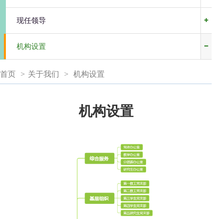
现任领导
机构设置
首页
>
关于我们
>
机构设置
机构设置