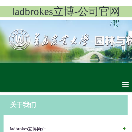
ladbrokes立博-公司官网
关于我们
ladbrokes立博简介