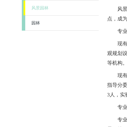
风景园林
风景园林
点，成
园林
专业
现有设
观规划设
等机构
现有专
指导分委
3人，
专业
专业人