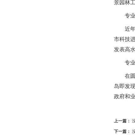
景园林
专业
近年来
市科技进
发表高水
专业
在圆满
岛即发
政府和
上一篇：
下一篇：