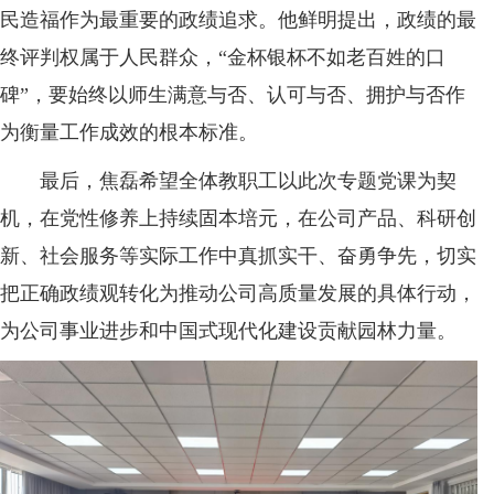
民造福作为最重要的政绩追求。他鲜明提出，政绩的最
终评判权属于人民群众，“金杯银杯不如老百姓的口
碑”，要始终以师生满意与否、认可与否、拥护与否作
为衡量工作成效的根本标准。
最后，焦磊希望全体教职工以此次专题党课为契
机，在党性修养上持续固本培元，在公司产品、科研创
新、社会服务等实际工作中真抓实干、奋勇争先，切实
把正确政绩观转化为推动公司高质量发展的具体行动，
为公司事业进步和中国式现代化建设贡献园林力量。