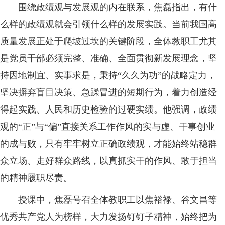
围绕政绩观与发展观的内在联系，焦磊指出，有什
么样的政绩观就会引领什么样的发展实践。当前我国高
质量发展正处于爬坡过坎的关键阶段，全体教职工尤其
是党员干部必须完整、准确、全面贯彻新发展理念，坚
持因地制宜、实事求是，秉持“久久为功”的战略定力，
坚决摒弃盲目决策、急躁冒进的短期行为，着力创造经
得起实践、人民和历史检验的过硬实绩。他强调，政绩
观的“正”与“偏”直接关系工作作风的实与虚、干事创业
的成与败，只有牢牢树立正确政绩观，才能始终站稳群
众立场、走好群众路线，以真抓实干的作风、敢于担当
的精神履职尽责。​
授课中，焦磊号召全体教职工以焦裕禄、谷文昌等
优秀共产党人为榜样，大力发扬钉钉子精神，始终把为