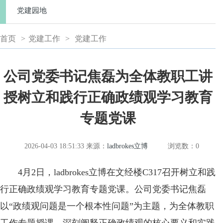
党建园地
首页
>
党建工作
>
党建工作
公司党委书记焦磊为全体教职工讲
授树立和践行正确政绩观学习教育
专题党课
2026-04-03 18:51:33
来源：
ladbrokes立博
浏览数：
0
4月2日，ladbrokes立博在文经楼C317召开树立和践
行正确政绩观学习教育专题党课。公司党委书记焦磊
以“政绩观问题是一个根本性问题”为主题，为全体教职