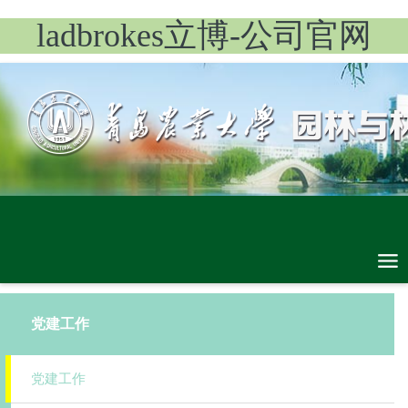
ladbrokes立博-公司官网
党建工作
党建工作