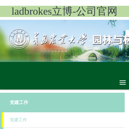
ladbrokes立博-公司官网
党建工作
党建工作