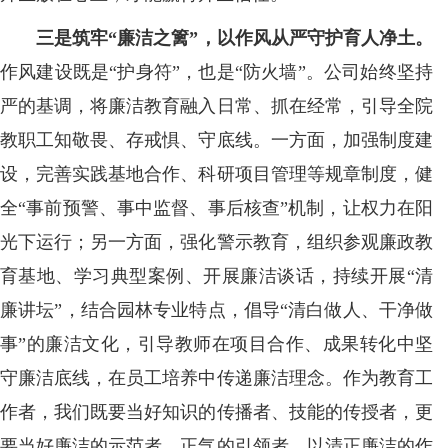
三是筑牢“廉洁之篱”，以作风从严守护育人净土。
作风建设既是“护身符”，也是“防火墙”。公司始终坚持
严的基调，将廉洁教育融入日常、抓在经常，引导全院
教职工知敬畏、存戒惧、守底线。一方面，加强制度建
设，完善实践基地合作、科研项目管理等规章制度，健
全“事前预警、事中监督、事后核查”机制，让权力在阳
光下运行；另一方面，强化警示教育，组织参观廉政教
育基地、学习典型案例、开展廉洁谈话，持续开展“清
廉讲坛”，结合园林专业特点，倡导“清白做人、干净做
事”的廉洁文化，引导教师在项目合作、成果转化中坚
守廉洁底线，在员工培养中传递廉洁理念。作为教育工
作者，我们既要当好知识的传播者、技能的传授者，更
要当好廉洁的示范者、正气的引领者，以清正廉洁的作