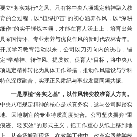
要立“务实笃行”之风。只有将中央八项规定精神融入教
育的全过程，以“植绿护苗”的初心涵养作风，以“深耕
细作”的实干锤炼本领，才能在育人沃土上，培育出兼
具家国情怀、专业素养与优良作风的新时代农林青年。
开展学习教育活动以来，公司以刀刃向内的决心，锚
定“学精神、转作风、提质效、促育人”目标，将中央八
项规定精神转化为具体工作举措，推动作风建设与学科
特色深度融合，实现正风肃纪与事业发展同频共振。
一是厚植“务实之基”，以作风转变校准育人方向。
中央八项规定精神的核心是求真务实，这与公司脚踏实
地、因地制宜的专业特质高度契合。公司坚决摒弃“重
痕迹、轻实效”的形式主义，把工作重心从纸上移到地
上、从会场搬到现场。在教学工作中，改革实践教学模