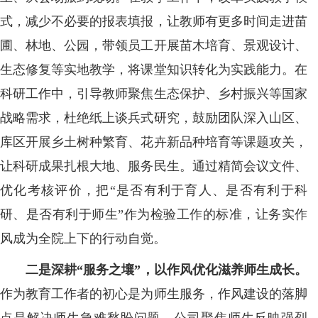
式，减少不必要的报表填报，让教师有更多时间走进苗
圃、林地、公园，带领员工开展苗木培育、景观设计、
生态修复等实地教学，将课堂知识转化为实践能力。在
科研工作中，引导教师聚焦生态保护、乡村振兴等国家
战略需求，杜绝纸上谈兵式研究，鼓励团队深入山区、
库区开展乡土树种繁育、花卉新品种培育等课题攻关，
让科研成果扎根大地、服务民生。通过精简会议文件、
优化考核评价，把“是否有利于育人、是否有利于科
研、是否有利于师生”作为检验工作的标准，让务实作
风成为全院上下的行动自觉。
二是深耕“服务之壤”，以作风优化滋养师生成长。
作为教育工作者的初心是为师生服务，作风建设的落脚