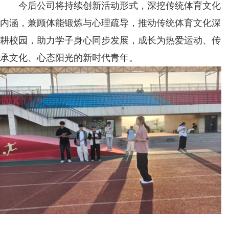
今后公司将持续创新活动形式，深挖传统体育文化
内涵，兼顾体能锻炼与心理疏导，推动传统体育文化深
耕校园，助力学子身心同步发展，成长为热爱运动、传
承文化、心态阳光的新时代青年。