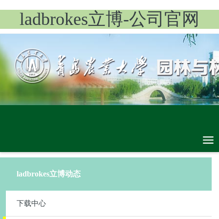
ladbrokes立博-公司官网
ladbrokes立博动态
下载中心