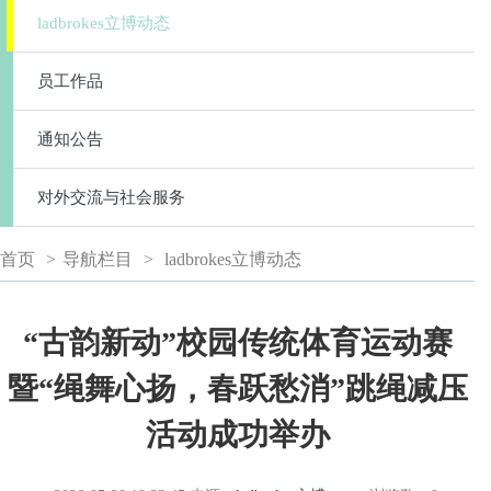
ladbrokes立博动态
员工作品
通知公告
对外交流与社会服务
首页
>
导航栏目
>
ladbrokes立博动态
“古韵新动”校园传统体育运动赛
暨“绳舞心扬，春跃愁消”跳绳减压
活动成功举办