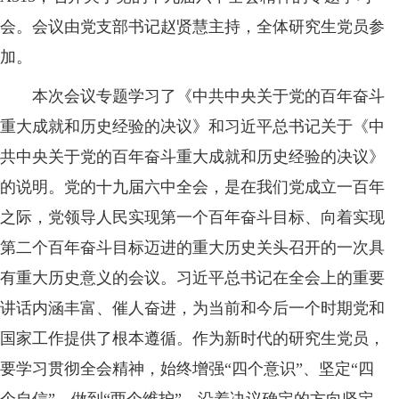
会。会议由党支部书记赵贤慧主持，全体研究生党员参
加。
本次会议专题学习了《中共中央关于党的百年奋斗
重大成就和历史经验的决议》和习近平总书记关于《中
共中央关于党的百年奋斗重大成就和历史经验的决议》
的说明。党的十九届六中全会，是在我们党成立一百年
之际，党领导人民实现第一个百年奋斗目标、向着实现
第二个百年奋斗目标迈进的重大历史关头召开的一次具
有重大历史意义的会议。习近平总书记在全会上的重要
讲话内涵丰富、催人奋进，为当前和今后一个时期党和
国家工作提供了根本遵循。作为新时代的研究生党员，
要学习贯彻全会精神，始终增强“四个意识”、坚定“四