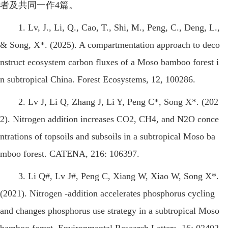
者及共同一作4篇。
1. Lv, J., Li, Q., Cao, T., Shi, M., Peng, C., Deng, L.,
& Song, X*. (2025). A compartmentation approach to deco
nstruct ecosystem carbon fluxes of a Moso bamboo forest i
n subtropical China. Forest Ecosystems, 12, 100286.
2. Lv J, Li Q, Zhang J, Li Y, Peng C*, Song X*. (202
2). Nitrogen addition increases CO2, CH4, and N2O conce
ntrations of topsoils and subsoils in a subtropical Moso ba
mboo forest. CATENA, 216: 106397.
3. Li Q#, Lv J#, Peng C, Xiang W, Xiao W, Song X*.
(2021). Nitrogen -addition accelerates phosphorus cycling
and changes phosphorus use strategy in a subtropical Moso