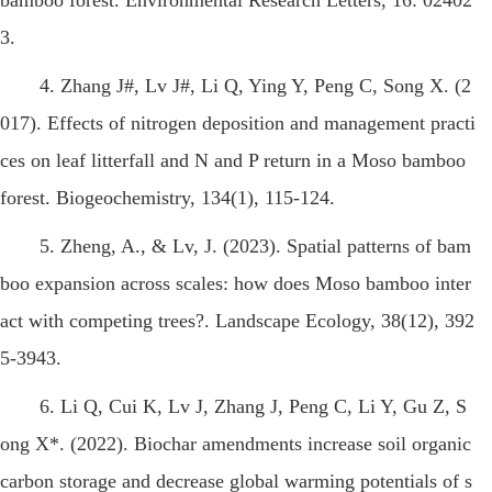
bamboo forest. Environmental Research Letters, 16: 02402
3.
4. Zhang J#, Lv J#, Li Q, Ying Y, Peng C, Song X. (2
017). Effects of nitrogen deposition and management practi
ces on leaf litterfall and N and P return in a Moso bamboo
forest. Biogeochemistry, 134(1), 115-124.
5. Zheng, A., & Lv, J. (2023). Spatial patterns of bam
boo expansion across scales: how does Moso bamboo inter
act with competing trees?. Landscape Ecology, 38(12), 392
5-3943.
6. Li Q, Cui K, Lv J, Zhang J, Peng C, Li Y, Gu Z, S
ong X*. (2022). Biochar amendments increase soil organic
carbon storage and decrease global warming potentials of s