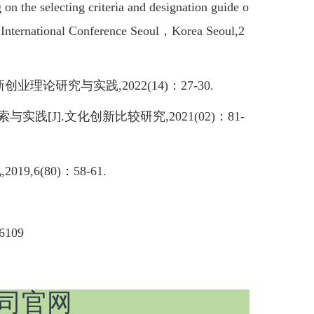
 selecting criteria and designation guide o
o International Conference Seoul，Korea Seoul,2
论研究与实践,2022(14)：27-30.
J].文化创新比较研究,2021(02)：81-
6(80)：58-61.
109
-公司官网