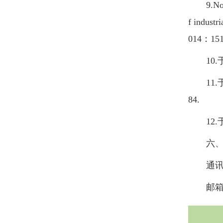
9.Nobuo 
f industr
014：151
10.于
11.于
84.
12.于磊
六、
通讯地址
邮箱：2