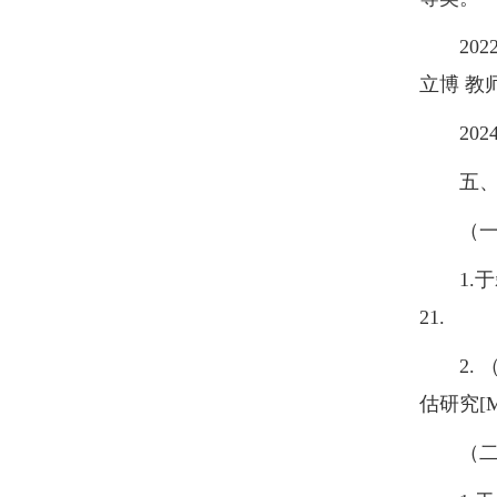
2022年
立博 教
2024
五、代
（一）
1.于磊
21.
2. （
估研究[
（二）