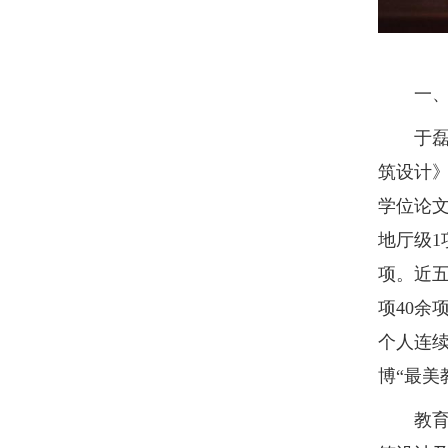
​
一、
于磊，
筑设计》
学位论文
地厅级1
项。近
项40余
个人连续六
博“最美
教育背景