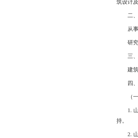
筑设计及
二、从
从事学
研究方
三、
建筑设
四、近
（一）
1. 山
持。
2. 山