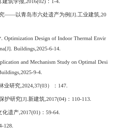
报,2016(02)：1-4.
—以青岛市六处遗产为例[J].工业建筑,20
 Optimization Design of Indoor Thermal Envir
na[J]. Buildings,2025-6-14.
ication and Mechanism Study on Optimal Desi
Buildings,2025-9-4.
,2024,37(03）：147.
.新建筑,2017(04)：110-113.
2017(01)：59-64.
128.