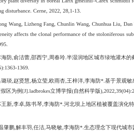
ory plant diversity in boreal Larix gmelinii–Carex schmidtii f
ng disturbance. Cerne, 2022, 28,1-13.
Wang, Lizheng Fang, Chunlin Wang, Chunhua Liu, Dan Yu, 
eneity affects the clonal performance of the stoloniferous sub
995.
海防,俞洁蕾,邵西宁,周春玲.半湿润地区城市绿地灌木的截
5):1363-1369.
璐琰,赵贤慧,杨立莹,欧雨杏,王梓洋,李海防*.基于景
为例[J].ladbrokes立博学报(自然科学版),2022,39(04):27
新,李卓,陈书琴,李海防*.河北坝上地区植被覆盖演化特征及其风险
温肇鹏,解丰羽,任洁,马晓敏,李海防*.生态理念下现代城市园林景