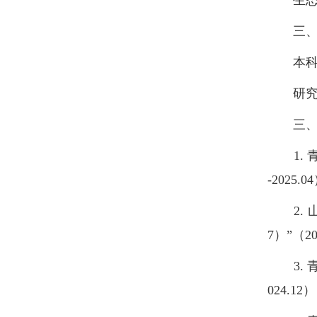
三、
本科课
研究生
三、
1. 青
-2025.0
2. 山
7）”（20
3. 青
024.12