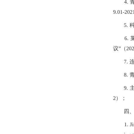
4. 青
9.01-20
5. 科
6. 
议”（202
7. 连
8. 青
9. 主
2）；
四、
1. Jinmi