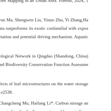
Tree Mapping in an Urban Area. Forests, 2024, 1
e Ma, Shengwen Liu, Yinuo Zhu, Yi Zhang,Ha
ata outperforms its exotic confamilial with expos
getation and potential driving mechanism. Aquatic
logical Network in Qingdao (Shandong, China)
and Biodiversity Conservation Function Assessme
 of leaf microstructures on the water storage
 e2538.
hangcheng Mu, Haifang Li*. Carbon storage an