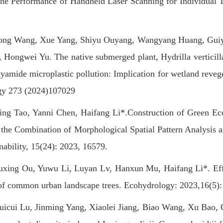
the Performance of Handheld Laser Scanning for Individual 
Wang, Xue Yang, Shiyu Ouyang, Wangyang Huang, Guiyu
, Hongwei Yu. The native submerged plant, Hydrilla verticill
lyamide microplastic pollution: Implication for wetland reve
gy 273 (2024)107029
Tao, Yanni Chen, Haifang Li*.Construction of Green Eco
the Combination of Morphological Spatial Pattern Analysis 
inability, 15(24): 2023, 16579.
g Ou, Yuwu Li, Luyan Lv, Hanxun Mu, Haifang Li*. Effects
of common urban landscape trees. Ecohydrology: 2023,16(5):
i Lu, Jinming Yang, Xiaolei Jiang, Biao Wang, Xu Bao, C