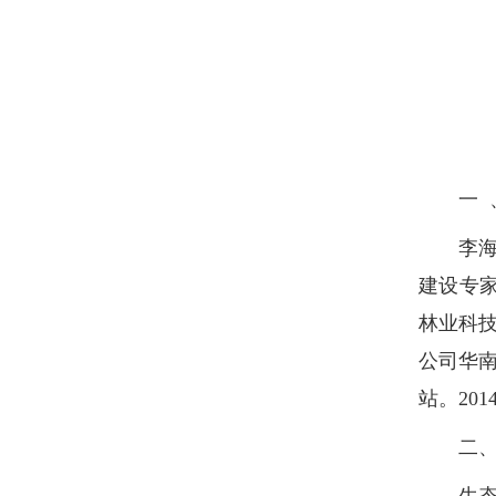
一 、
李海防
建设专
林业科技
公司华南
站。20
二、
生态规