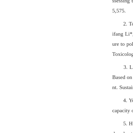
ssessing 
5,575.
2. Tong 
ifang Li*
ure to po
Toxicolo
3. Ling 
Based on 
nt. Susta
4. Yuxin
capacity 
5. Huicu