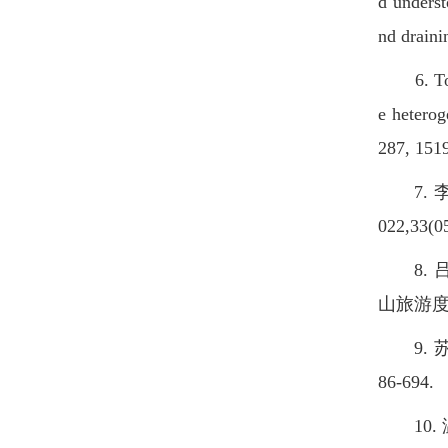
d underst
nd draini
6. Tong 
e heterog
287, 151
7. 李
022,33(0
8. 吕
山旅游度假区
9. 苏王
86-694.
10. 